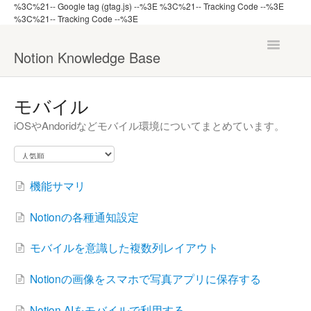
%3C%21-- Google tag (gtag.js) --%3E
%3C%21-- Tracking Code --%3E
%3C%21-- Tracking Code --%3E
Toggle
Notion Knowledge Base
Navigatio
ナレッジ一覧へ戻る
モバイル
iOSやAndoridなどモバイル環境についてまとめています。
機能から探す
管理者向け
機能サマリ
Notionの各種通知設定
モバイルを意識した複数列レイアウト
Notionの画像をスマホで写真アプリに保存する
Notion AIをモバイルで利用する