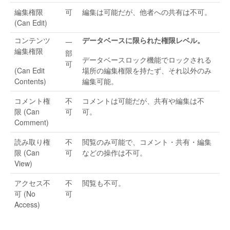
編集権限
可
編集は可能だが、他者への共有は不可。
(Can Edit)
コンテンツ
データベースに限られた権限レベル。
一
編集権限
部
データベースロック機能でロックされる
可
(Can Edit
場所の編集権限を持たず、それ以外のみ
Contents)
編集可能。
コメント権
不
コメントは可能だが、共有や編集は不
限 (Can
可
可。
Comment)
読み取り権
不
閲覧のみ可能で、コメント・共有・編集
限 (Can
可
などの操作は不可。
View)
アクセス不
不
閲覧も不可。
可 (No
可
Access)