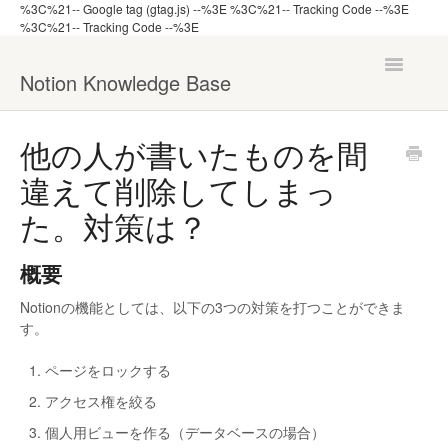
%3C%21-- Google tag (gtag.js) --%3E
%3C%21-- Tracking Code --%3E
%3C%21-- Tracking Code --%3E
Toggle
Notion Knowledge Base
Navigatio
ナレッジ一覧へ戻る
他の人が書いたものを間
違えて削除してしまっ
機能から探す
た。対策は？
管理者向け
概要
Notionの機能としては、以下の3つの対策を打つことができま
す。
ページをロックする
アクセス権を絞る
個人用ビューを作る（データベースの場合）