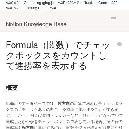
%3C%21-- Google tag (gtag.js) --%3E
%3C%21-- Tracking Code --%3E
%3C%21-- Tracking Code --%3E
Toggle
Notion Knowledge Base
Navigatio
ナレッジ一覧へ戻る
Formula（関数）でチェッ
クボックスをカウントし
機能から探す
て進捗率を表示する
管理者向け
概要
Notionのデータベースでは、
縦方向
の計算であればチェックボッ
クスの「チェックありの割合」を簡単に集計することができま
す。しかし、例えば習慣トラッカーなど、1行＝1日になっていて
達成したか否かをチェックボックスで表している場合、その行の
達成率を
横方向
に集計するには、関数を使った設定が必要になり