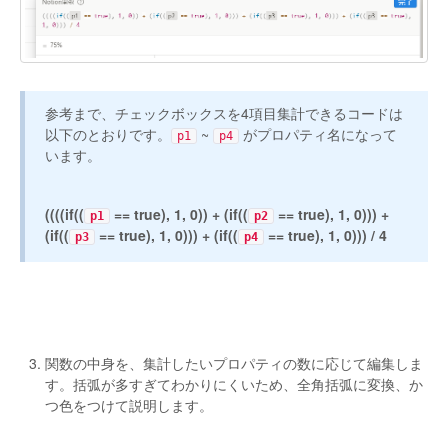
参考まで、チェックボックスを4項目集計できるコードは
以下のとおりです。
~
がプロパティ名になって
p1
p4
います。
((((if((
== true), 1, 0)) + (if((
== true), 1, 0))) +
p1
p2
(if((
== true), 1, 0))) + (if((
== true), 1, 0))) / 4
p3
p4
関数の中身を、集計したいプロパティの数に応じて編集しま
す。括弧が多すぎてわかりにくいため、全角括弧に変換、か
つ色をつけて説明します。