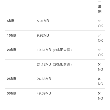
ー
展
開
5MB
5.01MB
✅
OK
10MB
9.92MB
✅
OK
20MB
19.61MB（20MB未満）
✅
OK
21.12MB（20MB超過）
❌
NG
25MB
24.63MB
❌
NG
50MB
49.39MB
❌
NG