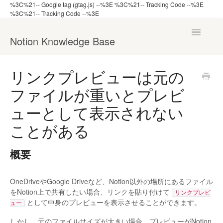
%3C%21-- Google tag (gtag.js) --%3E
%3C%21-- Tracking Code --%3E
%3C%21-- Tracking Code --%3E
Toggle
Notion Knowledge Base
Navigatio
ナレッジ一覧へ戻る
リンクプレビューは元の
ファイルが重いとプレビ
機能から探す
ューとして表示されない
管理者向け
ことがある
概要
OneDriveやGoogle Driveなど、Notion以外の場所にあるファイル
をNotion上で共有したい場合、リンクを貼り付けて
リンクプレビ
として中身のプレビューを表示させることができます。
ュー
しかし、元のファイルサイズが大きい場合、プレビューがNotion