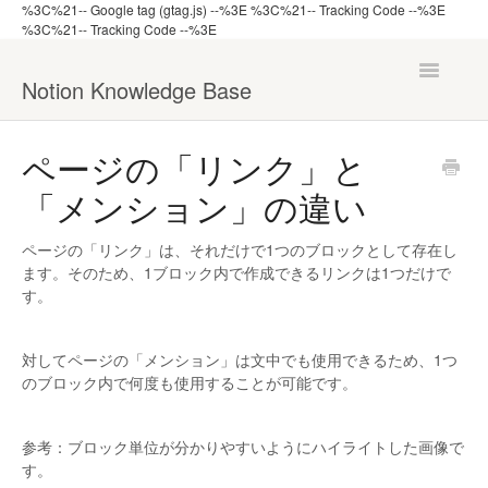
%3C%21-- Google tag (gtag.js) --%3E
%3C%21-- Tracking Code --%3E
%3C%21-- Tracking Code --%3E
Toggle
Notion Knowledge Base
Navigatio
ナレッジ一覧へ戻る
ページの「リンク」と
「メンション」の違い
機能から探す
管理者向け
ページの「リンク」は、それだけで1つのブロックとして存在し
ます。そのため、1ブロック内で作成できるリンクは1つだけで
す。
対してページの「メンション」は文中でも使用できるため、1つ
のブロック内で何度も使用することが可能です。
参考：ブロック単位が分かりやすいようにハイライトした画像で
す。