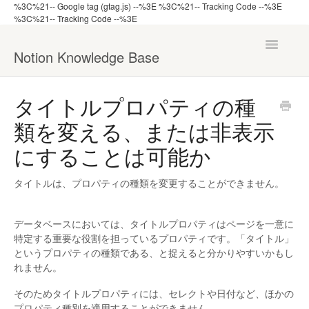
%3C%21-- Google tag (gtag.js) --%3E
%3C%21-- Tracking Code --%3E
%3C%21-- Tracking Code --%3E
Toggle
Notion Knowledge Base
Navigatio
ナレッジ一覧へ戻る
タイトルプロパティの種
類を変える、または非表示
機能から探す
にすることは可能か
管理者向け
タイトルは、プロパティの種類を変更することができません。
データベースにおいては、タイトルプロパティはページを一意に
特定する重要な役割を担っているプロパティです。「タイトル」
というプロパティの種類である、と捉えると分かりやすいかもし
れません。
そのためタイトルプロパティには、セレクトや日付など、ほかの
プロパティ種別を適用することができません。