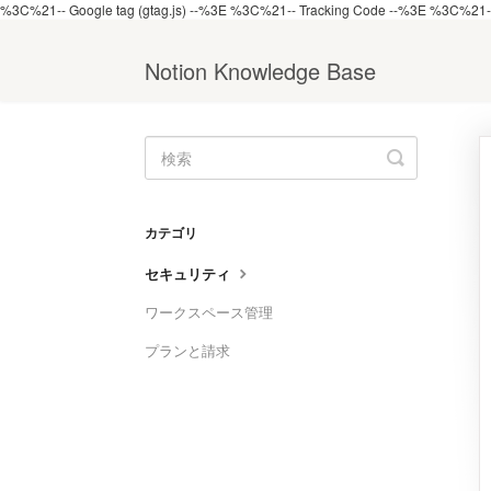
%3C%21-- Google tag (gtag.js) --%3E
%3C%21-- Tracking Code --%3E
%3C%21--
Notion Knowledge Base
Toggle
Search
カテゴリ
セキュリティ
ワークスペース管理
プランと請求