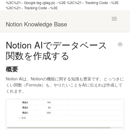
%3C%21-- Google tag (gtag.js) --%3E
%3C%21-- Tracking Code --%3E
%3C%21-- Tracking Code --%3E
Toggle
Notion Knowledge Base
Navigatio
ナレッジ一覧へ戻る
Notion AIでデータベース
関数を作成する
機能から探す
管理者向け
概要
Notion AIは、Notionの機能に関する知識も豊富です。とっつきに
くい関数（Formula）も、やりたいことをAIに伝えれば作成して
くれます。